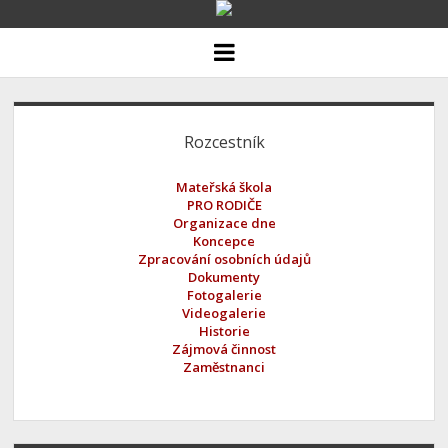
ZÁKLADNÍ ŠKOLA
o
p
MATEŘSKÁ ŠKOLA
e
n
S
AKTUALITY
m
e
Rozcestník
i
DOKUMENTY
n
u
d
FOTOGALERIE A VIDEOGALERIE
Mateřská škola
PRO RODIČE
e
PROJEKTY
Organizace dne
Koncepce
b
ŠKOLSKÁ RADA
Zpracování osobních údajů
Dokumenty
a
Fotogalerie
Videogalerie
r
Historie
Zájmová činnost
Zaměstnanci