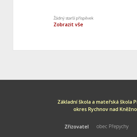
Žádný starší příspěvek
Zobrazit vše
Základní škola a mateřská škola 
okres Rychnov nad Kněžn
obec Přepychy
Zřizovatel