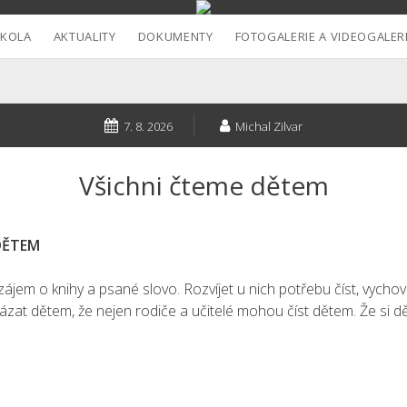
ŠKOLA
AKTUALITY
DOKUMENTY
FOTOGALERIE A VIDEOGALER
7. 8. 2026
Michal Zilvar
Všichni čteme dětem
 DĚTEM
 zájem o knihy a psané slovo. Rozvíjet u nich potřebu číst, vych
kázat dětem, že nejen rodiče a učitelé mohou číst dětem. Že si dě