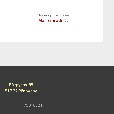
Následující příspěvek
Malí zahradníčci
Přepychy 69
517 32 Přepychy
75016524