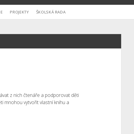
IE
PROJEKTY
ŠKOLSKÁ RADA
ovávat z nich čtenáře a podporovat děti
ti mnohou vytvořit vlastní knihu a